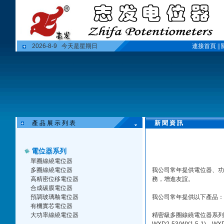
2026-8-9 今天是星期日
連接首頁
||
產 品 展 示 列 表
新 聞 資 訊
電位器系列
單圈線繞電位器
多圈線繞電位器
我公司常年提供電位器、功
高精密位移電位器
務，增進友誼。
合成碳膜電位器
預調玻璃釉電位器
我公司常年提供以下產品：
有機實芯電位器
大功率線繞電位器
精密級多圈線繞電位器系列