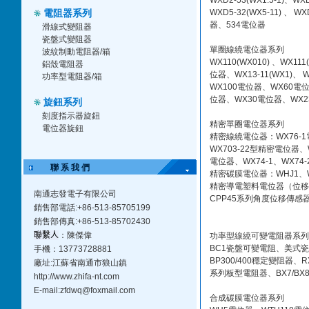
WXD2-53(WX1.5-1)、W
電阻器系列
WXD5-32(WX5-11) 、
器、534電位器
滑線式變阻器
瓷盤式變阻器
單圈線繞電位器系列
波紋制動電阻器/箱
WX110(WX010) 、WX1
鋁殼電阻器
位器、WX13-11(WX1)、 W
功率型電阻器/箱
WX100電位器、WX60電位器
位器、WX30電位器、WX2
旋鈕系列
刻度指示器旋鈕
精密單圈電位器系列
電位器旋鈕
精密線繞電位器：WX76-1
WX703-22型精密電位器
電位器、WX74-1、WX74
聯 系 我 們
精密碳膜電位器：WHJ1、
精密導電塑料電位器（位移傳
南通志發電子有限公司
CPP45系列角度位移傳感
銷售部電話:+86-513-85705199
銷售部傳真:+86-513-85702430
聯繫人
：陳傑偉
功率型線繞可變電阻器系列
BC1瓷盤可變電阻、美式
手機：13773728881
BP300/400穩定變阻器、
廠址:江蘇省南通市狼山鎮
系列板型電阻器、BX7/BX
http://www.zhifa-nt.com
E-mail:
zfdwq@foxmail.com
合成碳膜電位器系列